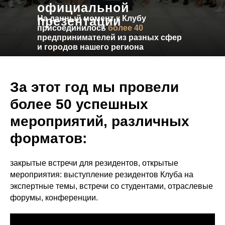
официальной
презентации
На данный момент к Клубу
присоединилось
более 40
предпринимателей из разных сфер
и городов нашего региона
За этот год мы провели
более 50 успешных
мероприятий, различных
форматов:
закрытые встречи для резидентов, открытые
мероприятия: выступление резидентов Клуба на
экспертные темы, встречи со студентами, отраслевые
форумы, конференции.